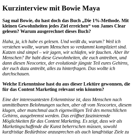
Kurzinterview
mit Bowie Maya
S
ag mal Bowie, du hast doch das Buch „Die 1%-Methode. Mit
kleinen Gewohnheiten jedes Ziel erreichen“ von James Clear
gelesen? Warum ausgerechnet dieses Buch?
H
aha, ja, ich habe es gelesen. Und weißt du, warum? Weil ich
verstehen wollte, warum Menschen so verdammt kompliziert sind.
Katzen sind simpel – wir jagen,
wir schlafen, wir fauchen. Aber ihr
Menschen? Ihr habt diese Gewohnheiten, die euch antreiben, und
dann diesen Neocortex, der evolutionär jüngste Teil eures Gehirns,
der euch dazu antreibt, alles zu hinterfragen. Das wollte ich
durchschauen.
Welche Erkenntnisse hast du aus dieser Lektüre gewonnen, die
für das Content Marketing relevant sein könnten?
Eine der interessantesten Erkenntnisse ist, dass Menschen nach
unmittelbaren Belohnungen suchen, aber oft vom Neocortex, diesem
klugen, aber manchmal auch eigenwilligen Teil des menschlichen
Gehirns, ausgebremst werden. Das eröffnet faszinierende
Möglichkeiten für das Content Marketing. Es zeigt, dass wir als
Marketingschaffende die Kunst beherrschen müssen, sowohl
kurzfristige Bedürfnisse anzusprechen als auch langfristige Ziele zu