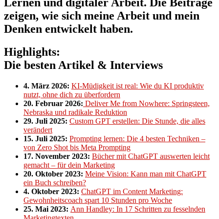
Lernen und digitaler Arbeit. Die Beiträge
zeigen, wie sich meine Arbeit und mein
Denken entwickelt haben.
Highlights:
Die besten Artikel & Interviews
4. März 2026:
KI-Müdigkeit ist real: Wie du KI produktiv
nutzt, ohne dich zu überfordern
20. Februar 2026:
Deliver Me from Nowhere: Springsteen,
Nebraska und radikale Reduktion
29. Juli 2025:
Custom GPT erstellen: Die Stunde, die alles
verändert
15. Juli 2025:
Prompting lernen: Die 4 besten Techniken –
von Zero Shot bis Meta Prompting
17. November 2023:
Bücher mit ChatGPT auswerten leicht
gemacht – für dein Marketing
20. Oktober 2023:
Meine Vision: Kann man mit ChatGPT
ein Buch schreiben?
4. Oktober 2023:
ChatGPT im Content Marketing:
Gewohnheitscoach spart 10 Stunden pro Woche
25. Mai 2023:
Ann Handley: In 17 Schritten zu fesselnden
Marketingtexten