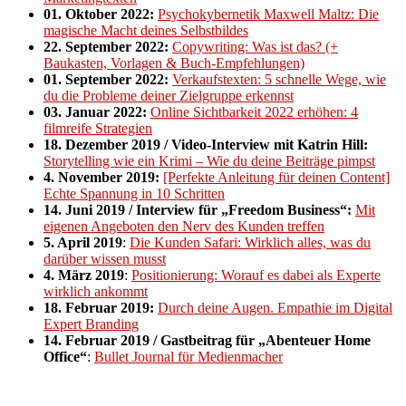
01. Oktober 2022:
Psychokybernetik Maxwell Maltz: Die
magische Macht deines Selbstbildes
22. September 2022:
Copywriting: Was ist das? (+
Baukasten, Vorlagen & Buch-Empfehlungen)
01. September 2022:
Verkaufstexten: 5 schnelle Wege, wie
du die Probleme deiner Zielgruppe erkennst
03. Januar 2022:
Online Sichtbarkeit 2022 erhöhen: 4
filmreife Strategien
18. Dezember 2019 / Video-Interview mit Katrin Hill:
Storytelling wie ein Krimi – Wie du deine Beiträge pimpst
4. November 2019:
[Perfekte Anleitung für deinen Content]
Echte Spannung in 10 Schritten
14. Juni 2019 / Interview für „Freedom Business“:
Mit
eigenen Angeboten den Nerv des Kunden treffen
5. April 2019
:
Die Kunden Safari: Wirklich alles, was du
darüber wissen musst
4. März 2019
:
Positionierung: Worauf es dabei als Experte
wirklich ankommt
18. Februar 2019:
Durch deine Augen. Empathie im Digital
Expert Branding
14. Februar 2019 / Gastbeitrag für „Abenteuer Home
Office“
:
Bullet Journal für Medienmacher