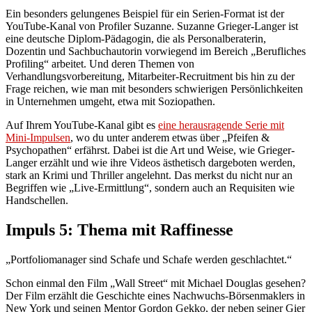
Ein besonders gelungenes Beispiel für ein Serien-Format ist der
YouTube-Kanal von Profiler Suzanne. Suzanne Grieger-Langer ist
eine deutsche Diplom-Pädagogin, die als Personalberaterin,
Dozentin und Sachbuchautorin vorwiegend im Bereich „Berufliches
Profiling“ arbeitet. Und deren Themen von
Verhandlungsvorbereitung, Mitarbeiter-Recruitment bis hin zu der
Frage reichen, wie man mit besonders schwierigen Persönlichkeiten
in Unternehmen umgeht, etwa mit Soziopathen.
Auf Ihrem YouTube-Kanal gibt es
eine herausragende Serie mit
Mini-Impulsen
, wo du unter anderem etwas über „Pfeifen &
Psychopathen“ erfährst. Dabei ist die Art und Weise, wie Grieger-
Langer erzählt und wie ihre Videos ästhetisch dargeboten werden,
stark an Krimi und Thriller angelehnt. Das merkst du nicht nur an
Begriffen wie „Live-Ermittlung“, sondern auch an Requisiten wie
Handschellen.
Impuls 5: Thema mit Raffinesse
„Portfoliomanager sind Schafe und Schafe werden geschlachtet.“
Schon einmal den Film „Wall Street“ mit Michael Douglas gesehen?
Der Film erzählt die Geschichte eines Nachwuchs-Börsenmaklers in
New York und seinen Mentor Gordon Gekko, der neben seiner Gier