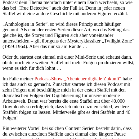
Podcast dein Thema mehrfach unter einem Dach wechseln, so wie
das bei „True Detective“ auch der Fall ist. Denn in jeder neuen
Staffel wird eine andere Geschichte mit anderen Figuren erzählt.
„Anthologien in Serie“, so wird dieses Prinzip auch häufiger
genannt. Als eine der ersten Serien dieser Art, wo das Setting das
gleiche ist, die Storys und Figuren sich aber voneinander
unterscheiden – gilt übrigens der Mysteryklassiker „Twilight Zone“
(1959-1964). Aber das nur so am Rande …
Oder du startest erst einmal mit einer Mini-Serie und schaust dann,
ob du noch eine weitere Staffel mit mehr Folgen produzieren willst,
wenn es sich für dich lohnt …
Im Falle meiner
Podcast-Show „Abenteuer digitale Zukunft“
habe
ich das auch so gemacht. Zunächst startete ich diesen Podcast mit
zehn Folgen und beschäftigte mich in der ersten Staffel mit den
dramatischen Folgen der Digitalisierung für unsere moderne
Arbeitswelt. Dann war bereits die erste Staffel mit über 40.000
Downloads so erfolgreich, dass ich mich dazu entschied, weitere
Staffeln folgen zu lassen. Mittlerweile gibt es drei Staffeln und 46
Folgen!
Ein weiterer Vorteil bei solchen Content-Serien besteht darin, dass
du zwischen einzelnen Staffeln auch einmal eine längere Pause