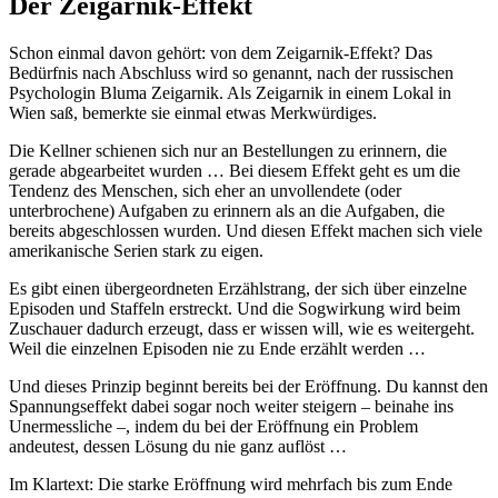
Der Zeigarnik-Effekt
Schon einmal davon gehört: von dem Zeigarnik-Effekt? Das
Bedürfnis nach Abschluss wird so genannt, nach der russischen
Psychologin Bluma Zeigarnik. Als Zeigarnik in einem Lokal in
Wien saß, bemerkte sie einmal etwas Merkwürdiges.
Die Kellner schienen sich nur an Bestellungen zu erinnern, die
gerade abgearbeitet wurden … Bei diesem Effekt geht es um die
Tendenz des Menschen, sich eher an unvollendete (oder
unterbrochene) Aufgaben zu erinnern als an die Aufgaben, die
bereits abgeschlossen wurden. Und diesen Effekt machen sich viele
amerikanische Serien stark zu eigen.
Es gibt einen übergeordneten Erzählstrang, der sich über einzelne
Episoden und Staffeln erstreckt. Und die Sogwirkung wird beim
Zuschauer dadurch erzeugt, dass er wissen will, wie es weitergeht.
Weil die einzelnen Episoden nie zu Ende erzählt werden …
Und dieses Prinzip beginnt bereits bei der Eröffnung. Du kannst den
Spannungseffekt dabei sogar noch weiter steigern – beinahe ins
Unermessliche –, indem du bei der Eröffnung ein Problem
andeutest, dessen Lösung du nie ganz auflöst …
Im Klartext: Die starke Eröffnung wird mehrfach bis zum Ende