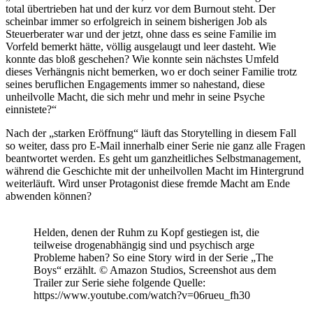
total übertrieben hat und der kurz vor dem Burnout steht. Der
scheinbar immer so erfolgreich in seinem bisherigen Job als
Steuerberater war und der jetzt, ohne dass es seine Familie im
Vorfeld bemerkt hätte, völlig ausgelaugt und leer dasteht. Wie
konnte das bloß geschehen? Wie konnte sein nächstes Umfeld
dieses Verhängnis nicht bemerken, wo er doch seiner Familie trotz
seines beruflichen Engagements immer so nahestand, diese
unheilvolle Macht, die sich mehr und mehr in seine Psyche
einnistete?“
Nach der „starken Eröffnung“ läuft das Storytelling in diesem Fall
so weiter, dass pro E-Mail innerhalb einer Serie nie ganz alle Fragen
beantwortet werden. Es geht um ganzheitliches Selbstmanagement,
während die Geschichte mit der unheilvollen Macht im Hintergrund
weiterläuft. Wird unser Protagonist diese fremde Macht am Ende
abwenden können?
Helden, denen der Ruhm zu Kopf gestiegen ist, die
teilweise drogenabhängig sind und psychisch arge
Probleme haben? So eine Story wird in der Serie „The
Boys“ erzählt. © Amazon Studios, Screenshot aus dem
Trailer zur Serie siehe folgende Quelle:
https://www.youtube.com/watch?v=06rueu_fh30