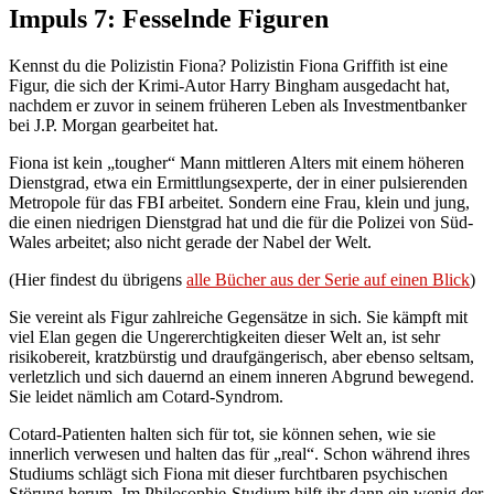
Impuls 7: Fesselnde Figuren
Kennst du die Polizistin Fiona? Polizistin Fiona Griffith ist eine
Figur, die sich der Krimi-Autor Harry Bingham ausgedacht hat,
nachdem er zuvor in seinem früheren Leben als Investmentbanker
bei J.P. Morgan gearbeitet hat.
Fiona ist kein „tougher“ Mann mittleren Alters mit einem höheren
Dienstgrad, etwa ein Ermittlungsexperte, der in einer pulsierenden
Metropole für das FBI arbeitet. Sondern eine Frau, klein und jung,
die einen niedrigen Dienstgrad hat und die für die Polizei von Süd-
Wales arbeitet; also nicht gerade der Nabel der Welt.
(Hier findest du übrigens
alle Bücher aus der Serie auf einen Blick
)
Sie vereint als Figur zahlreiche Gegensätze in sich. Sie kämpft mit
viel Elan gegen die Ungererchtigkeiten dieser Welt an, ist sehr
risikobereit, kratzbürstig und draufgängerisch, aber ebenso seltsam,
verletzlich und sich dauernd an einem inneren Abgrund bewegend.
Sie leidet nämlich am Cotard-Syndrom.
Cotard-Patienten halten sich für tot, sie können sehen, wie sie
innerlich verwesen und halten das für „real“. Schon während ihres
Studiums schlägt sich Fiona mit dieser furchtbaren psychischen
Störung herum. Im Philosophie-Studium hilft ihr dann ein wenig der