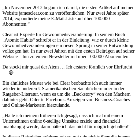
„Im November 2012 begann ich damit, die ersten Artikel auf meiner
Website jamesclear.com zu veröffentlichen. Nur zwei Jahre später,
2014, expandierte meine E-Mail-Liste auf über 100.000
Abonnenten.“
Clear ist Experte für Gewohnheitsveränderung. In seinem Buch
„Atomic Habits“ schreibt er in der Einleitung, wie er durch kleine
Gewohnheitveränderungen ein riesen Sprung in seiner Entwicklung
vollzogen hat. In nur zwei Jahren mit den ersten Beiträgen auf seiner
Website – hin zu einem Newsletter mit über 100.000 Abonennten.
Da stockt mir quasi der Atem … Ich erstarre förmlich vor Ehrfurcht
… 😀
Ein ähnliches Muster wie bei Clear beobachte ich auch immer
wieder in anderen US-amerikanischen Sachbüchern oder in der
Ratgeber-Literatur, wenn es um die „Backstory“ von den Machern
dahinter geht. Oder in Facebook-Anzeigen von Business-Coaches
und Online-Marketern hierzulande.
„Hätte ich meinem früheren Ich gesagt, dass ich mal mit einem
Unternehmen online 6-stellige Umsätze erziele und finanziell
unabhängig werde, dann hätte ich das nicht für möglich gehalten!“
In diesen Beispielen erfahren wir so gut wie nichts über die innere