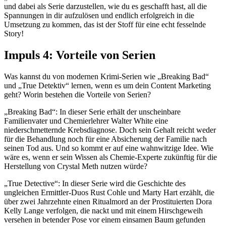
und dabei als Serie darzustellen, wie du es geschafft hast, all die
Spannungen in dir aufzulösen und endlich erfolgreich in die
Umsetzung zu kommen, das ist der Stoff für eine echt fesselnde
Story!
Impuls 4: Vorteile von Serien
Was kannst du von modernen Krimi-Serien wie „Breaking Bad“
und „True Detektiv“ lernen, wenn es um dein Content Marketing
geht? Worin bestehen die Vorteile von Serien?
„Breaking Bad“: In dieser Serie erhält der unscheinbare
Familienvater und Chemierlehrer Walter White eine
niederschmetternde Krebsdiagnose. Doch sein Gehalt reicht weder
für die Behandlung noch für eine Absicherung der Familie nach
seinen Tod aus. Und so kommt er auf eine wahnwitzige Idee. Wie
wäre es, wenn er sein Wissen als Chemie-Experte zukünftig für die
Herstellung von Crystal Meth nutzen würde?
„True Detective“: In dieser Serie wird die Geschichte des
ungleichen Ermittler-Duos Rust Cohle und Marty Hart erzählt, die
über zwei Jahrzehnte einen Ritualmord an der Prostituierten Dora
Kelly Lange verfolgen, die nackt und mit einem Hirschgeweih
versehen in betender Pose vor einem einsamen Baum gefunden