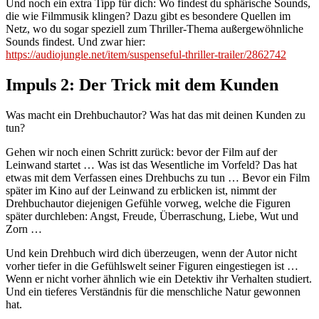
Und noch ein extra Tipp für dich: Wo findest du sphärische Sounds,
die wie Filmmusik klingen? Dazu gibt es besondere Quellen im
Netz, wo du sogar speziell zum Thriller-Thema außergewöhnliche
Sounds findest. Und zwar hier:
https://audiojungle.net/item/suspenseful-thriller-trailer/2862742
Impuls 2: Der Trick mit dem Kunden
Was macht ein Drehbuchautor? Was hat das mit deinen Kunden zu
tun?
Gehen wir noch einen Schritt zurück: bevor der Film auf der
Leinwand startet … Was ist das Wesentliche im Vorfeld? Das hat
etwas mit dem Verfassen eines Drehbuchs zu tun … Bevor ein Film
später im Kino auf der Leinwand zu erblicken ist, nimmt der
Drehbuchautor diejenigen Gefühle vorweg, welche die Figuren
später durchleben: Angst, Freude, Überraschung, Liebe, Wut und
Zorn …
Und kein Drehbuch wird dich überzeugen, wenn der Autor nicht
vorher tiefer in die Gefühlswelt seiner Figuren eingestiegen ist …
Wenn er nicht vorher ähnlich wie ein Detektiv ihr Verhalten studiert.
Und ein tieferes Verständnis für die menschliche Natur gewonnen
hat.