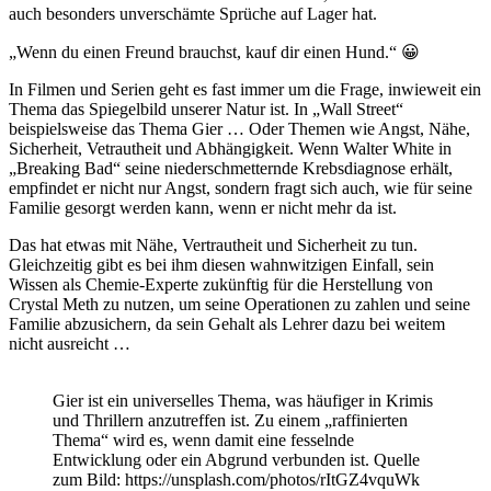
auch besonders unverschämte Sprüche auf Lager hat.
„Wenn du einen Freund brauchst, kauf dir einen Hund.“ 😀
In Filmen und Serien geht es fast immer um die Frage, inwieweit ein
Thema das Spiegelbild unserer Natur ist. In „Wall Street“
beispielsweise das Thema Gier … Oder Themen wie Angst, Nähe,
Sicherheit, Vetrautheit und Abhängigkeit. Wenn Walter White in
„Breaking Bad“ seine niederschmetternde Krebsdiagnose erhält,
empfindet er nicht nur Angst, sondern fragt sich auch, wie für seine
Familie gesorgt werden kann, wenn er nicht mehr da ist.
Das hat etwas mit Nähe, Vertrautheit und Sicherheit zu tun.
Gleichzeitig gibt es bei ihm diesen wahnwitzigen Einfall, sein
Wissen als Chemie-Experte zukünftig für die Herstellung von
Crystal Meth zu nutzen, um seine Operationen zu zahlen und seine
Familie abzusichern, da sein Gehalt als Lehrer dazu bei weitem
nicht ausreicht …
Gier ist ein universelles Thema, was häufiger in Krimis
und Thrillern anzutreffen ist. Zu einem „raffinierten
Thema“ wird es, wenn damit eine fesselnde
Entwicklung oder ein Abgrund verbunden ist. Quelle
zum Bild: https://unsplash.com/photos/rItGZ4vquWk