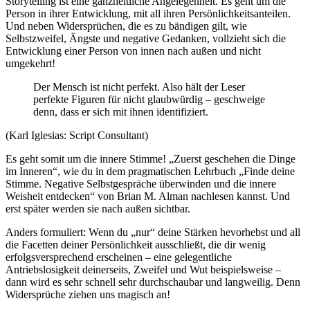
Storytelling ist eine ganzheitliche Angelegenheit. Es geht um die
Person in ihrer Entwicklung, mit all ihren Persönlichkeitsanteilen.
Und neben Widersprüchen, die es zu bändigen gilt, wie
Selbstzweifel, Ängste und negative Gedanken, vollzieht sich die
Entwicklung einer Person von innen nach außen und nicht
umgekehrt!
Der Mensch ist nicht perfekt. Also hält der Leser
perfekte Figuren für nicht glaubwürdig – geschweige
denn, dass er sich mit ihnen identifiziert.
(Karl Iglesias: Script Consultant)
Es geht somit um die innere Stimme! „Zuerst geschehen die Dinge
im Inneren“, wie du in dem pragmatischen Lehrbuch „Finde deine
Stimme. Negative Selbstgespräche überwinden und die innere
Weisheit entdecken“ von Brian M. Alman nachlesen kannst. Und
erst später werden sie nach außen sichtbar.
Anders formuliert: Wenn du „nur“ deine Stärken hevorhebst und all
die Facetten deiner Persönlichkeit ausschließt, die dir wenig
erfolgsversprechend erscheinen – eine gelegentliche
Antriebslosigkeit deinerseits, Zweifel und Wut beispielsweise –
dann wird es sehr schnell sehr durchschaubar und langweilig. Denn
Widersprüche ziehen uns magisch an!