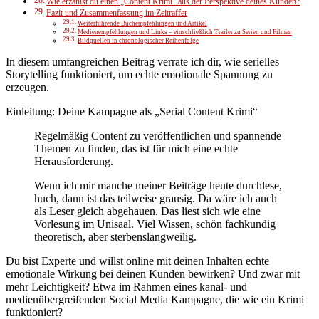
Wie erzählst du einen „Content Krimi“ aus der Perspektive deines Kunden?
Fazit und Zusammenfassung im Zeitraffer
Weiterführende Buchempfehlungen und Artikel
Medienempfehlungen und Links – einschließlich Trailer zu Serien und Filmen
Bildquellen in chronologischer Reihenfolge
In diesem umfangreichen Beitrag verrate ich dir, wie serielles
Storytelling funktioniert, um echte emotionale Spannung zu
erzeugen.
Einleitung: Deine Kampagne als „Serial Content Krimi“
Regelmäßig Content zu veröffentlichen und spannende
Themen zu finden, das ist für mich eine echte
Herausforderung.
Wenn ich mir manche meiner Beiträge heute durchlese,
huch, dann ist das teilweise grausig. Da wäre ich auch
als Leser gleich abgehauen. Das liest sich wie eine
Vorlesung im Unisaal. Viel Wissen, schön fachkundig
theoretisch, aber sterbenslangweilig.
Du bist Experte und willst online mit deinen Inhalten echte
emotionale Wirkung bei deinen Kunden bewirken? Und zwar mit
mehr Leichtigkeit? Etwa im Rahmen eines kanal- und
medienübergreifenden Social Media Kampagne, die wie ein Krimi
funktioniert?