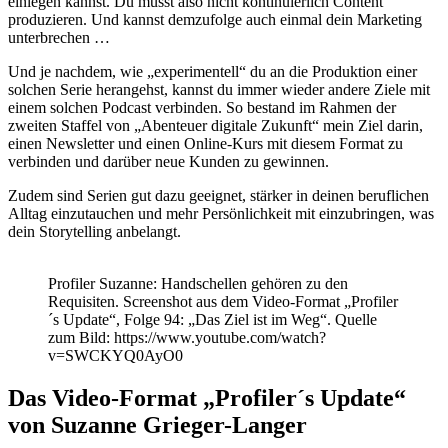
einlegen kannst. Du musst also nicht kontinuierlich Content
produzieren. Und kannst demzufolge auch einmal dein Marketing
unterbrechen …
Und je nachdem, wie „experimentell“ du an die Produktion einer
solchen Serie herangehst, kannst du immer wieder andere Ziele mit
einem solchen Podcast verbinden. So bestand im Rahmen der
zweiten Staffel von „Abenteuer digitale Zukunft“ mein Ziel darin,
einen Newsletter und einen Online-Kurs mit diesem Format zu
verbinden und darüber neue Kunden zu gewinnen.
Zudem sind Serien gut dazu geeignet, stärker in deinen beruflichen
Alltag einzutauchen und mehr Persönlichkeit mit einzubringen, was
dein Storytelling anbelangt.
Profiler Suzanne: Handschellen gehören zu den
Requisiten. Screenshot aus dem Video-Format „Profiler
´s Update“, Folge 94: „Das Ziel ist im Weg“. Quelle
zum Bild: https://www.youtube.com/watch?
v=SWCKYQ0AyO0
Das Video-Format „Profiler´s Update“
von Suzanne Grieger-Langer