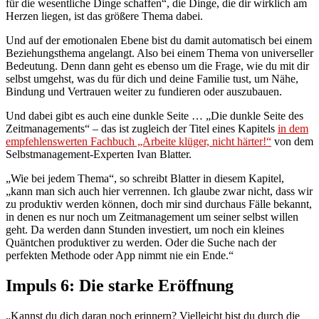
für die wesentliche Dinge schaffen“, die Dinge, die dir wirklich am
Herzen liegen, ist das größere Thema dabei.
Und auf der emotionalen Ebene bist du damit automatisch bei einem
Beziehungsthema angelangt. Also bei einem Thema von universeller
Bedeutung. Denn dann geht es ebenso um die Frage, wie du mit dir
selbst umgehst, was du für dich und deine Familie tust, um Nähe,
Bindung und Vertrauen weiter zu fundieren oder auszubauen.
Und dabei gibt es auch eine dunkle Seite … „Die dunkle Seite des
Zeitmanagements“ – das ist zugleich der Titel eines Kapitels
in dem
empfehlenswerten Fachbuch „Arbeite klüger, nicht härter!“
von dem
Selbstmanagement-Experten Ivan Blatter.
„Wie bei jedem Thema“, so schreibt Blatter in diesem Kapitel,
„kann man sich auch hier verrennen. Ich glaube zwar nicht, dass wir
zu produktiv werden können, doch mir sind durchaus Fälle bekannt,
in denen es nur noch um Zeitmanagement um seiner selbst willen
geht. Da werden dann Stunden investiert, um noch ein kleines
Quäntchen produktiver zu werden. Oder die Suche nach der
perfekten Methode oder App nimmt nie ein Ende.“
Impuls 6: Die starke Eröffnung
„Kannst du dich daran noch erinnern? Vielleicht bist du durch die