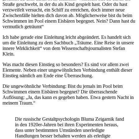
Straße geschwebt, in der du als Kind gespielt hast. Oder du hast
verzweifelt versucht, ein Schiff zu erreichen, doch immer neue
Zwischenfälle hielten dich davon ab. Möglicherweise bist du beim
Schwimmen im Pool einem Eisbären begegnet. Nein? Dann hast du
vermutlich geträumt“
Ich habe gerade eine Einleitung leicht abgeändert. Es handelt sich
um die Einleitung zu dem Sachbuch „Träume. Eine Reise in unsere
innere Wirklichkeit“ von dem Wissenschaftsjournalisten Stefan
Klein.
Was macht diesen Einstieg so besonders? Es sind vor allem zwei
Elemente. Neben einer ungewöhnlichen Verbindung enthält dieser
Einstieg nämlich am Ende eine Überraschung.
Die ungewöhnliche Verbindung: Bist du jemals im Pool beim
Schwimmen einem Eisbären begegnet? Die überraschende
Auflösung: „Ja, das kann es gegeben haben. Etwa gestern Nacht in
meinem Traum.“
Die russische Gestaltpsychologin Bluma Zeigarnik fand
in den 1920er-Jahren bei ihren Experimenten heraus,
dass unter bestimmten Umständen unerledigte
Handlungen besser behalten werden als erledigte