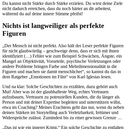
Du kannst nicht Stärke durch Stärke erzielen. Du wirst deine Ziele
nicht dadurch erreichen, dass du noch härter an dir arbeitest,
während du auf deine innere Stimme pfeifst!
Nichts ist langweiliger als perfekte
Figuren
„Der Mensch ist nicht perfekt. Also hält der Leser perfekte Figuren
für nicht glaubwürdig – geschweige denn, dass er sich mit ihnen
identifiziert (…) Fehler wie zum Beispiel Schwächen, Ängste, ein
Mangel an Objektivität, Vorurteile, psychische Verletzungen oder
andere Probleme bringen Farbe und Mehrdimensionalität in die
Figuren und machen sie damit menschlicher“, so kannst du das in
dem Ratgeber „Emotionen im Film“ von Karl Iglesias lesen.
Und na klar: Solche Geschichten zu erzählen, dazu gehört auch
Mut! Aber was ist der glaubhafteste Weg, echtes Vertrauen
aufzubauen, Vertrauen zu potenziellen Kunden, die du länger als
Person und mit deiner Expertise begleiten und unterstützen willst,
etwa im Coaching? Meines Erachtens geht das nur, wenn du neben
deinen Stärken im Storytelling auch Verletzbarkeit, Irrtümer und
Widersprüche zulässt. Zumindest bis zu einer gewissen Grenze …
„Das ist wie ein innerer Krimi.“ Ein solche Geschichte zu entfalten