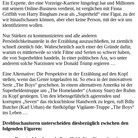
Ein Experte, der eine Vorzeige-Karriere hingelegt hat und Millionen
mit seinem Online-Business verdient, ist verglichen mit Fiona
Griffith von Harry Bingham zwar als „Superheld“ eine Figur, zu der
wir hinaufschauen können, aber eher keine Person, mit der wir uns
identifizieren wollen.
Nur Stärken zu kommunizieren und alle anderen
Persönlichkeitsanteile in der Erzählung auszuschließen, ist ziemlich
schnell ziemlich öde. Wahrscheinlich auch einer der Gründe dafür,
warum es mittlerweile so viele Filme und Serien so schwer haben,
die von Superhelden handeln. In einer politischen Ära, wo unter
anderem solche Narzissten wie Donald Trump regieren …
Eine Alternative: Die Perspektive in der Erzählung auf den Kopf
stellen, wenn das Genre totgelaufen ist. So etwa in der innovativen
Serie „The Boys“ geschehen. In einem alternativen Amerika ist der
Superheldentruppe um „The Homelander“ (Antony Starr) der Ruhm
zu Kopf gestiegen. Um den lebensgefährlich agierenden und
korrupten „Seven“ das rücksichtslose Handwerk zu legen, ruft Billy
Butcher (Karl Urban) die fünfköpfige Vigilante-Truppe „The Boys“
ins Leben …
Drehbuchautoren unterscheiden diesbezüglich zwischen den
folgenden Figuren: