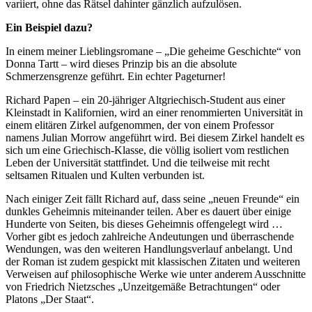
variiert, ohne das Rätsel dahinter gänzlich aufzulösen.
Ein Beispiel dazu?
In einem meiner Lieblingsromane – „Die geheime Geschichte“ von
Donna Tartt – wird dieses Prinzip bis an die absolute
Schmerzensgrenze geführt. Ein echter Pageturner!
Richard Papen – ein 20-jähriger Altgriechisch-Student aus einer
Kleinstadt in Kalifornien, wird an einer renommierten Universität in
einem elitären Zirkel aufgenommen, der von einem Professor
namens Julian Morrow angeführt wird. Bei diesem Zirkel handelt es
sich um eine Griechisch-Klasse, die völlig isoliert vom restlichen
Leben der Universität stattfindet. Und die teilweise mit recht
seltsamen Ritualen und Kulten verbunden ist.
Nach einiger Zeit fällt Richard auf, dass seine „neuen Freunde“ ein
dunkles Geheimnis miteinander teilen. Aber es dauert über einige
Hunderte von Seiten, bis dieses Geheimnis offengelegt wird …
Vorher gibt es jedoch zahlreiche Andeutungen und überraschende
Wendungen, was den weiteren Handlungsverlauf anbelangt. Und
der Roman ist zudem gespickt mit klassischen Zitaten und weiteren
Verweisen auf philosophische Werke wie unter anderem Ausschnitte
von Friedrich Nietzsches „Unzeitgemäße Betrachtungen“ oder
Platons „Der Staat“.