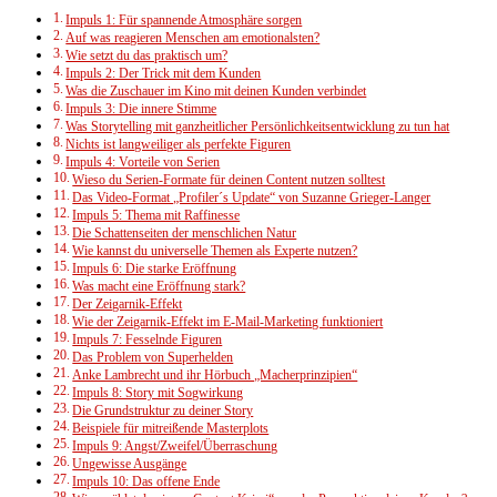
Impuls 1: Für spannende Atmosphäre sorgen
Auf was reagieren Menschen am emotionalsten?
Wie setzt du das praktisch um?
Impuls 2: Der Trick mit dem Kunden
Was die Zuschauer im Kino mit deinen Kunden verbindet
Impuls 3: Die innere Stimme
Was Storytelling mit ganzheitlicher Persönlichkeitsentwicklung zu tun hat
Nichts ist langweiliger als perfekte Figuren
Impuls 4: Vorteile von Serien
Wieso du Serien-Formate für deinen Content nutzen solltest
Das Video-Format „Profiler´s Update“ von Suzanne Grieger-Langer
Impuls 5: Thema mit Raffinesse
Die Schattenseiten der menschlichen Natur
Wie kannst du universelle Themen als Experte nutzen?
Impuls 6: Die starke Eröffnung
Was macht eine Eröffnung stark?
Der Zeigarnik-Effekt
Wie der Zeigarnik-Effekt im E-Mail-Marketing funktioniert
Impuls 7: Fesselnde Figuren
Das Problem von Superhelden
Anke Lambrecht und ihr Hörbuch „Macherprinzipien“
Impuls 8: Story mit Sogwirkung
Die Grundstruktur zu deiner Story
Beispiele für mitreißende Masterplots
Impuls 9: Angst/Zweifel/Überraschung
Ungewisse Ausgänge
Impuls 10: Das offene Ende