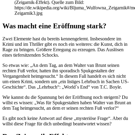
(Zeigarnik-Effekt). Quelle zum Bild:
https://de.wikipedia.org/wiki/Bljuma_Wulfowna_Zeigarnik#/m
Zeigarnik3.jpg
Was macht eine Eröffnung stark?
Zwei Elemente hast du bereits kennengelernt. Insbesondere im
Krimi und im Thriller gibt es noch ein weiteres: die Kunst, dich in
Rage zu bringen. Größere Erregung zu erzeugen. Das Auslösen
eines tiefersitzenden Schocks.
So etwas wie: „An dem Tag, an dem Walter van Brunt seinen
rechten Fuß verlor, hatten ihn sporadisch Spukgestalten der
Vergangenheit heimgesucht.“ In diesem Fall handelt es sich nicht
um einen Krimi, sondern um „ein listiges Lehrbuch in Sachen US-
Geschichte“. Das „Lehrbuch“: „World´s End“ von T.C. Boyle.
Wie kannst du die Spannung bei der Eröffnung noch steigern? Du
willst es wissen: „Was für Spukgestalten haben Walter van Brunt an
dem Tag heimgesucht, an dem er seinen rechten Fuß verlor?“
Es gibt noch keine Antwort auf diese „mysteriöse Frage“. Aber du
willst diese Frage für dich unbedingt beantwortet wissen?